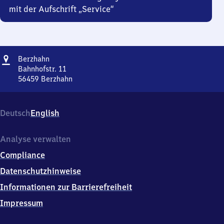
mit der Aufschrift „Service“
Adresse
Berzhahn
Berzhahn
Bahnhofstr. 11
56459
Berzhahn
Berzhahn,
Bahnhofstr.
11,
Deutsch
English
5
6
4
Analyse verwalten
5
Compliance
9
Berzhahn
Datenschutzhinweise
Informationen zur Barrierefreiheit
Impressum