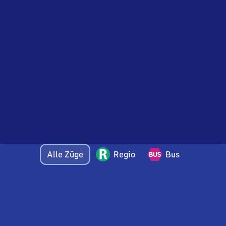
Alle Züge
Regio
Bus
Bei Fragen oder Feedback zu dieser Abfahrtstafel
wenden Sie sich gerne per E-Mail an