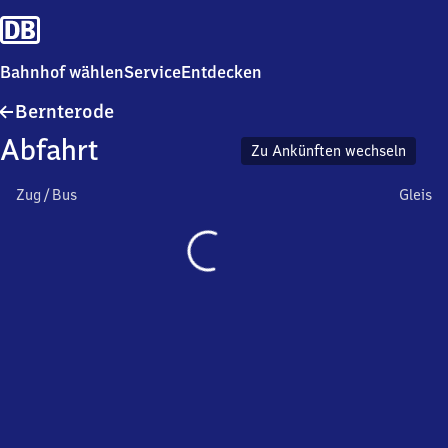
Bahnhof wählen
Service
Entdecken
Bernterode
Bernterode
Abfahrt
Zu Ankünften wechseln
Zug / Bus
Gleis
Wird
geladen…