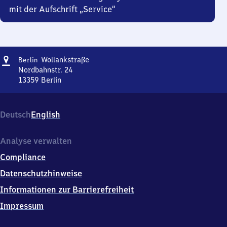
mit der Aufschrift „Service“
Adresse
Berlin
Wollankstraße
Berlin
Wollankstraße
Nordbahnstr. 24
13359
Berlin
Berlin
Wollankstraße,
Nordbahnstr.
Deutsch
English
24,
1
3
Analyse verwalten
3
Compliance
5
9
Datenschutzhinweise
Berlin
Informationen zur Barrierefreiheit
Impressum