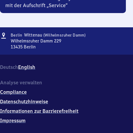
mit der Aufschrift „Service“
Adresse
Berlin-
Wittenau
Berlin
(Wilhelmsruher Damm)
Wittenau
Wilhelmsruher Damm 229
(Wilhelmsruher
13435
Berlin
Berlin-
Damm)
Wittenau
(Wilhelmsruher
Deutsch
English
Damm),
Wilhelmsruher
Damm
Analyse verwalten
229,
Compliance
1
3
Datenschutzhinweise
4
Informationen zur Barrierefreiheit
3
5
Impressum
Berlin