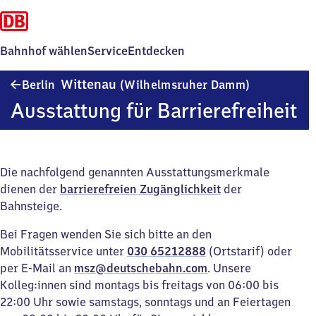
Bahnhof wählen
Service
Entdecken
Berlin-
Wittenau
Berlin
(Wilhelmsruher Damm)
Wittenau
Ausstattung für Barrierefreiheit
(Wilhelmsr
Damm)
Die nachfolgend genannten Ausstattungsmerkmale
dienen der
barrierefreien Zugänglichkeit
der
Bahnsteige.
Bei Fragen wenden Sie sich bitte an den
Mobilitätsservice unter
030 65212888
(Ortstarif) oder
per E-Mail an
msz@deutschebahn.com
. Unsere
Kolleg:innen sind montags bis freitags von 06:00 bis
22:00 Uhr sowie samstags, sonntags und an Feiertagen