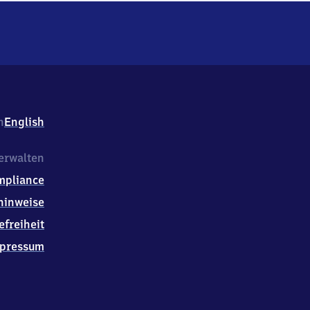
h
English
erwalten
mpliance
hinweise
efreiheit
pressum