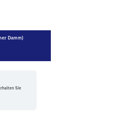
Berlin-Wittenau (Wilhelmsruher Damm)
her Damm)
rhalten Sie