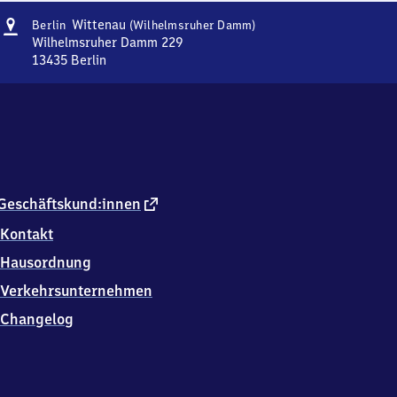
Adresse
Berlin-
Wittenau
Berlin
(Wilhelmsruher Damm)
Wittenau
Wilhelmsruher Damm 229
(Wilhelmsruher
13435
Berlin
Berlin-
Damm)
Wittenau
(Wilhelmsruher
Damm),
Wilhelmsruher
Damm
229,
1
externer
Geschäftskund:innen
3
Link
Kontakt
4
3
Hausordnung
5
Berlin
Verkehrsunternehmen
Changelog