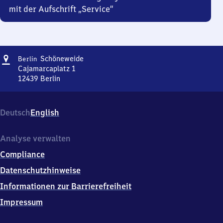
mit der Aufschrift „Service“
Adresse
Berlin-
Schöneweide
Berlin
Schöneweide
Cajamarcaplatz 1
12439
Berlin
Berlin-
Schöneweide,
Cajamarcaplatz
Deutsch
English
1,
1
2
Analyse verwalten
4
Compliance
3
9
Datenschutzhinweise
Berlin
Informationen zur Barrierefreiheit
Impressum