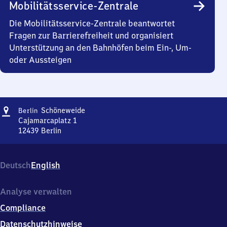
Mobilitätsservice-Zentrale
Die Mobilitätsservice-Zentrale beantwortet
Fragen zur Barrierefreiheit und organisiert
Unterstützung an den Bahnhöfen beim Ein-, Um-
oder Aussteigen
Adresse
Berlin-
Schöneweide
Berlin
Schöneweide
Cajamarcaplatz 1
12439
Berlin
Berlin-
Schöneweide,
Cajamarcaplatz
Deutsch
English
1,
1
2
Analyse verwalten
4
Compliance
3
9
Datenschutzhinweise