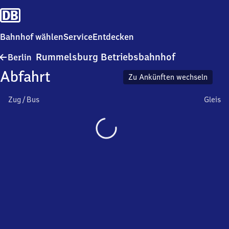
Bahnhof wählen
Service
Entdecken
Berlin-
Rummelsburg Betriebsbahnhof
Berlin
Rummelsbur
Abfahrt
Betriebsbahn
Zu Ankünften wechseln
Zug / Bus
Gleis
Wird
geladen…