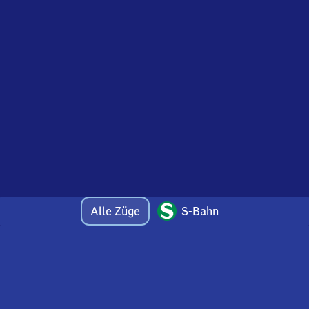
Alle Züge
S-Bahn
Bei Fragen oder Feedback zu dieser Abfahrtstafel
wenden Sie sich gerne per E-Mail an