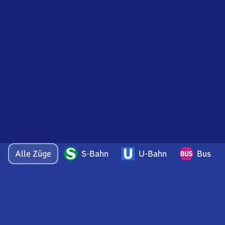
Alle Züge
S-Bahn
U-Bahn
Bus
Bei Fragen oder Feedback zu dieser Abfahrtstafel
wenden Sie sich gerne per E-Mail an