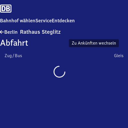
Bahnhof wählen
Service
Entdecken
Berlin
Rathaus Steglitz
Berlin
Rathaus
Abfahrt
Steglitz
Zu Ankünften wechseln
Zug / Bus
Gleis
Wird
geladen…