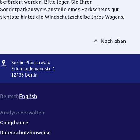
befördert werden. Bitte legen Sie Ihren
Sonderparkausweis anstelle eines Parkscheins gut
sichtbar hinter die Windschutzscheibe Ihres Wagens.
Nach oben
Adresse
Berlin
Plänterwald
Berlin
Plänterwald
Erich-Lodemannstr. 1
12435
Berlin
Berlin
Plänterwald,
Erich-
Deutsch
English
Lodemannstr.
1,
1
Analyse verwalten
2
Compliance
4
3
Datenschutzhinweise
5