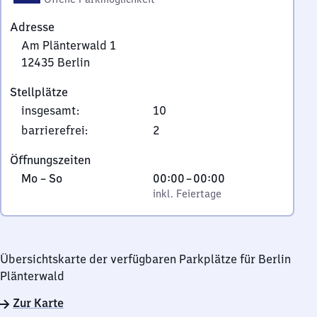
Adresse
Am Plänterwald 1
12435
Berlin
Am
Stellplätze
Plänterwald
insgesamt
:
10
1,
1
barrierefrei
:
2
2
Öffnungszeiten
4
Montag
,
Von
Mo
–
So
00:00
–
00:00
3
bis
inkl. Feiertage
0
inkl. Feiertage
5
Sonntag
Uhr
Berlin
bis
0
Übersichtskarte der verfügbaren Parkplätze für Berlin
Uhr
Plänterwald
Zur Karte