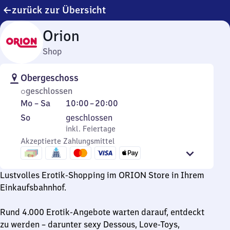
zurück zur Übersicht
Orion
Shop
Obergeschoss
geschlossen
Montag
Von
Mo
–
Sa
10:00
–
20:00
bis
10
Sonntag
,
So
geschlossen
Samstag
Uhr
inkl. Feiertage
inkl. Feiertage
bis
Akzeptierte Zahlungsmittel
20
Uhr
Lustvolles Erotik-Shopping im ORION Store in Ihrem
Einkaufsbahnhof.
Rund 4.000 Erotik-Angebote warten darauf, entdeckt
zu werden – darunter sexy Dessous, Love-Toys,