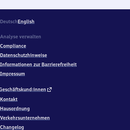
Deutsch
English
Analyse verwalten
Compliance
Datenschutzhinweise
Informationen zur Barrierefreiheit
Impressum
externer
Geschäftskund:innen
Link
Kontakt
Hausordnung
Verkehrsunternehmen
Changelog