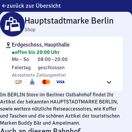
zurück zur Übersicht
Hauptstadtmarke Berlin
Shop
Erdgeschoss, Haupthalle
offen bis 20:00 Uhr
Montag
Von
Mo
–
So
08:00
–
20:00
bis
8
Feiertag
Feiertag
geschlossen
Sonntag
Uhr
Akzeptierte Zahlungsmittel
bis
20
Uhr
Im BERLIN Store im Berliner Ostbahnhof findet Ihr
Artikel der bekannten HAUPTSTADTMARKE BERLIN,
sowie weitere nützliche Reiseaccessoires, wie Koffer
und Taschen und die schönen Artikel der touristischen
Marken Buddy Bär und Ampelmann.
Auch an diesem Bahnhof