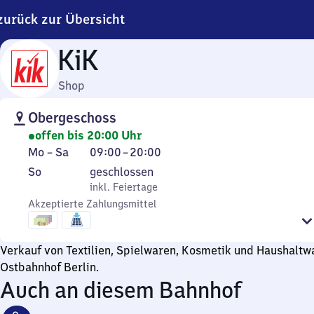
zurück zur Übersicht
KiK
Shop
Obergeschoss
offen bis 20:00 Uhr
Montag
Von
Mo
–
Sa
09:00
–
20:00
bis
9
Sonntag
,
So
geschlossen
Samstag
Uhr
inkl. Feiertage
inkl. Feiertage
bis
Akzeptierte Zahlungsmittel
20
Uhr
Verkauf von Textilien, Spielwaren, Kosmetik und Haushaltw
Ostbahnhof Berlin.
Auch an diesem Bahnhof