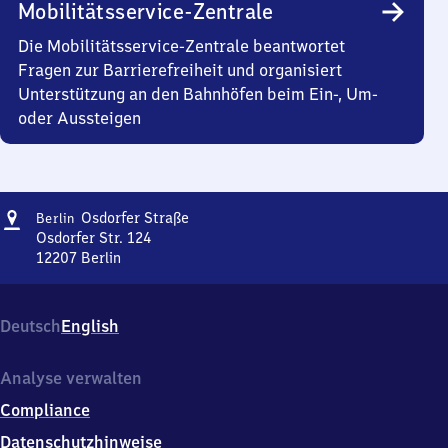
Mobilitätsservice-Zentrale
Die Mobilitätsservice-Zentrale beantwortet
Fragen zur Barrierefreiheit und organisiert
Unterstützung an den Bahnhöfen beim Ein-, Um-
oder Aussteigen
Adresse
Berlin
Osdorfer Straße
Berlin
Osdorfer
Osdorfer Str. 124
Straße
12207
Berlin
Berlin
Osdorfer
Straße,
Deutsch
English
Osdorfer
Str.
124,
Analyse verwalten
1
Compliance
2
2
Datenschutzhinweise