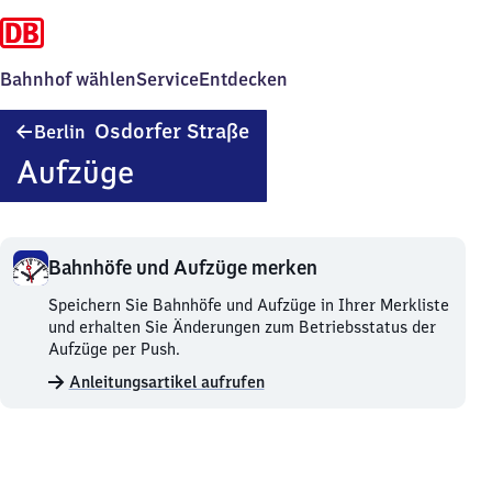
Bahnhof wählen
Service
Entdecken
Berlin
Osdorfer Straße
Berlin
Osdorfer
Aufzüge
Straße
Bahnhöfe und Aufzüge merken
Bahnhöfe
Speichern Sie Bahnhöfe und Aufzüge in Ihrer Merkliste
und
und erhalten Sie Änderungen zum Betriebsstatus der
Aufzüge
Aufzüge per Push.
merken.
Anleitungsartikel aufrufen