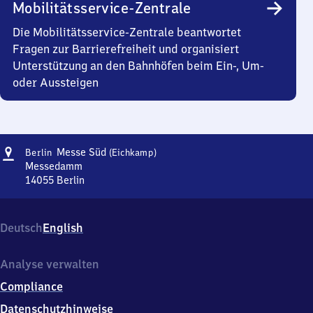
Mobilitätsservice-Zentrale
Die Mobilitätsservice-Zentrale beantwortet
Fragen zur Barrierefreiheit und organisiert
Unterstützung an den Bahnhöfen beim Ein-, Um-
oder Aussteigen
Adresse
Berlin
Messe Süd
Berlin
(Eichkamp)
Messe
Messedamm
Süd
14055
Berlin
Berlin
(Eichkamp)
Messe
Süd
Deutsch
English
(Eichkamp),
Messedamm,
1
Analyse verwalten
4
Compliance
0
5
Datenschutzhinweise