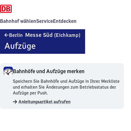
Bahnhof wählen
Service
Entdecken
Berlin
Messe Süd
Berlin
(Eichkamp)
Messe
Aufzüge
Süd
(Eichkamp)
Bahnhöfe und Aufzüge merken
Bahnhöfe
Speichern Sie Bahnhöfe und Aufzüge in Ihrer Merkliste
und
und erhalten Sie Änderungen zum Betriebsstatus der
Aufzüge
Aufzüge per Push.
merken.
Anleitungsartikel aufrufen