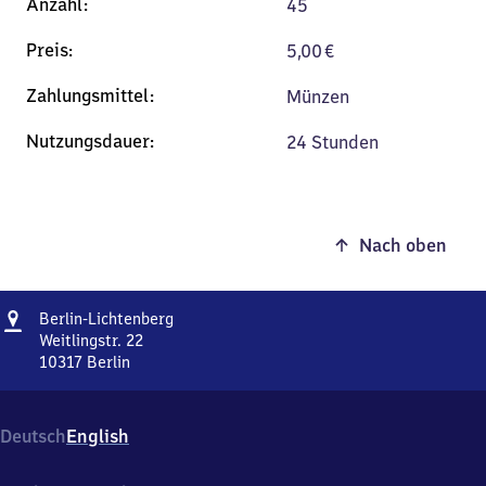
45
5,00
€
Münzen
24 Stunden
Nach oben
Adresse
Berlin-
Berlin-Lichtenberg
Lichtenberg
Weitlingstr. 22
10317
Berlin
Berlin-
Lichtenberg,
Weitlingstr.
Deutsch
English
22,
1