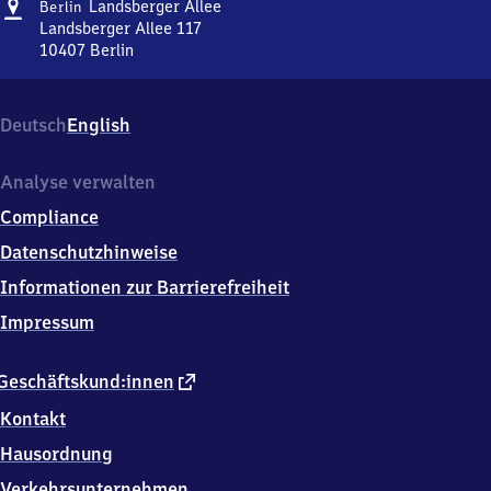
Adresse
Berlin
Landsberger Allee
Berlin
Landsberger
Landsberger Allee 117
Allee
10407
Berlin
Berlin
Landsberger
Allee,
Deutsch
English
Landsberger
Allee
117,
Analyse verwalten
1
Compliance
0
4
Datenschutzhinweise
0
Informationen zur Barrierefreiheit
7
Berlin
Impressum
externer
Geschäftskund:innen
Link
Kontakt
Hausordnung
Verkehrsunternehmen