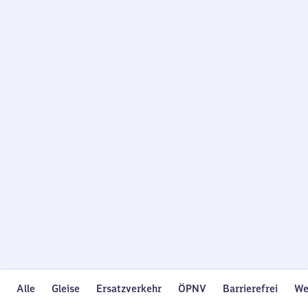
Wird
geladen…
Alle
Gleise
Ersatzverkehr
ÖPNV
Barrierefrei
We