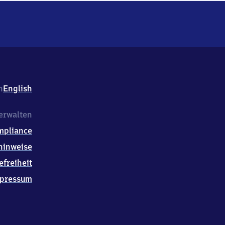
h
English
erwalten
mpliance
hinweise
efreiheit
pressum