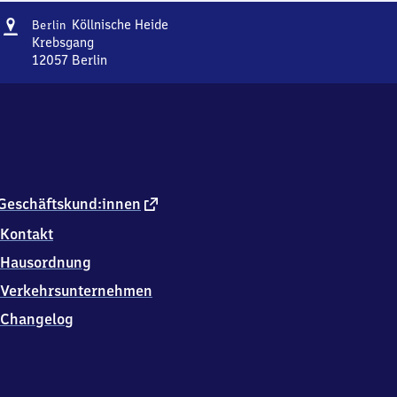
Adresse
Berlin
Köllnische Heide
Berlin
Köllnische
Krebsgang
Heide
12057
Berlin
Berlin
Köllnische
Heide,
Krebsgang,
1
2
0
5
externer
Geschäftskund:innen
7
Link
Kontakt
Berlin
Hausordnung
Verkehrsunternehmen
Changelog