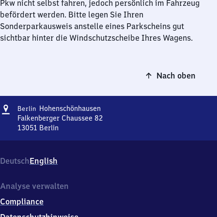
Pkw nicht selbst fahren, jedoch persönlich im Fahrzeug
befördert werden. Bitte legen Sie Ihren
Sonderparkausweis anstelle eines Parkscheins gut
sichtbar hinter die Windschutzscheibe Ihres Wagens.
Nach oben
Adresse
Berlin-
Hohenschönhausen
Berlin
Hohenschönhausen
Falkenberger Chaussee 82
13051
Berlin
Berlin-
Hohenschönhausen,
Falkenberger
Deutsch
English
Chaussee
82,
1
Analyse verwalten
3
Compliance
0
5