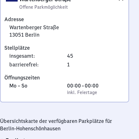
Offene Parkmöglichkeit
Adresse
Wartenberger Straße
13051
Berlin
Wartenberger
Stellplätze
Straße,
insgesamt
:
45
1
3
barrierefrei
:
1
0
Öffnungszeiten
5
Montag
,
Von
Mo
–
So
00:00
–
00:00
1
bis
inkl. Feiertage
0
inkl. Feiertage
Berlin
Sonntag
Uhr
bis
0
Übersichtskarte der verfügbaren Parkplätze für
Uhr
Berlin-Hohenschönhausen