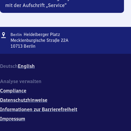
mit der Aufschrift „Service“
Adresse
Berlin
Heidelberger Platz
Berlin
Heidelberger
Mecklenburgische Straße 22A
Platz
10713
Berlin
Berlin
Heidelberger
Platz,
Deutsch
English
Mecklenburgische
Straße
22A,
Analyse verwalten
1
Compliance
0
7
Datenschutzhinweise
1
Informationen zur Barrierefreiheit
3
Berlin
Impressum