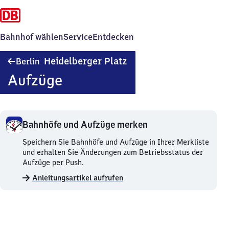
Bahnhof wählen
Service
Entdecken
Berlin
Heidelberger Platz
Berlin
Heidelberger
Aufzüge
Platz
Bahnhöfe und Aufzüge merken
Bahnhöfe
Speichern Sie Bahnhöfe und Aufzüge in Ihrer Merkliste
und
und erhalten Sie Änderungen zum Betriebsstatus der
Aufzüge
Aufzüge per Push.
merken.
Anleitungsartikel aufrufen