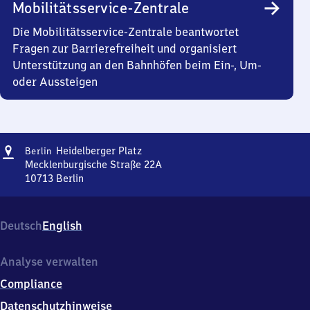
Mobilitätsservice-Zentrale
Die Mobilitätsservice-Zentrale beantwortet
Fragen zur Barrierefreiheit und organisiert
Unterstützung an den Bahnhöfen beim Ein-, Um-
oder Aussteigen
Adresse
Berlin
Heidelberger Platz
Berlin
Heidelberger
Mecklenburgische Straße 22A
Platz
10713
Berlin
Berlin
Heidelberger
Platz,
Deutsch
English
Mecklenburgische
Straße
22A,
Analyse verwalten
1
Compliance
0
7
Datenschutzhinweise