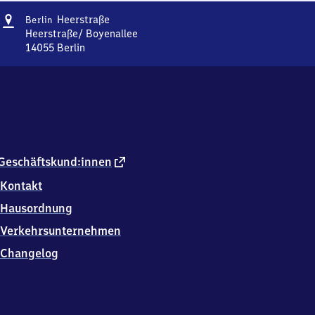
Adresse
Berlin
Heerstraße
Berlin
Heerstraße
Heerstraße/ Boyenallee
14055
Berlin
Berlin
Heerstraße,
Heerstraße/
Boyenallee,
1
4
0
5
externer
Geschäftskund:innen
5
Link
Kontakt
Berlin
Hausordnung
Verkehrsunternehmen
Changelog