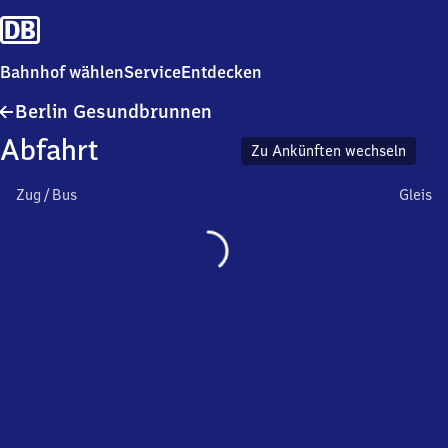
Bahnhof wählen
Service
Entdecken
Berlin
Berlin Gesundbrunnen
Gesundbrunnen
Abfahrt
Zu Ankünften wechseln
Zug / Bus
Gleis
Wird
geladen…