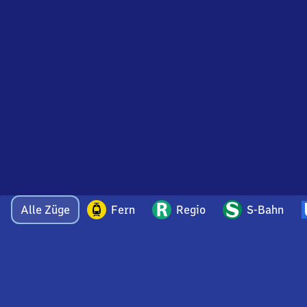
Alle Züge
Fern
Regio
S-Bahn
Bei Fragen oder Feedback zu dieser Abfahrtstafel
wenden Sie sich gerne per E-Mail an