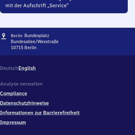
mit der Aufschrift „Service“
Adresse
Berlin
Bundesplatz
Berlin
Bundesplatz
Bundesallee/Wexstraße
10715
Berlin
Berlin
Bundesplatz,
Bundesallee/Wexstraße,
Deutsch
English
1
0
7
Analyse verwalten
1
Compliance
5
Berlin
Datenschutzhinweise
Informationen zur Barrierefreiheit
Impressum