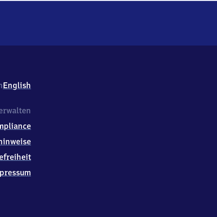
h
English
erwalten
mpliance
hinweise
efreiheit
pressum