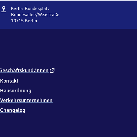
Adresse
Berlin
Bundesplatz
Berlin
Bundesplatz
Bundesallee/Wexstraße
10715
Berlin
Berlin
Bundesplatz,
Bundesallee/Wexstraße,
1
0
7
1
5
externer
Geschäftskund:innen
Berlin
Link
Kontakt
Hausordnung
Verkehrsunternehmen
Changelog