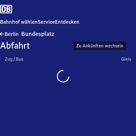
Bahnhof wählen
Service
Entdecken
Berlin
Bundesplatz
Berlin
Bundesplatz
Abfahrt
Zu Ankünften wechseln
Zug / Bus
Gleis
Wird
geladen…