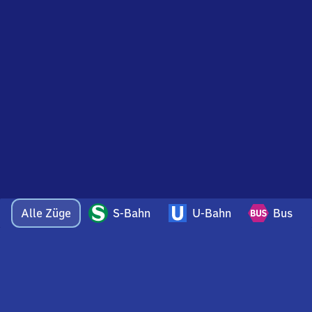
Alle Züge
S-Bahn
U-Bahn
Bus
Bei Fragen oder Feedback zu dieser Abfahrtstafel
wenden Sie sich gerne per E-Mail an