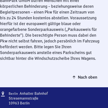
BahnPark GmbH dürfen Menschen mit einer
körperlichen Behinderung – beziehungsweise deren
Begleitpersonen – einen Pkw für einen Zeitraum von
bis zu 24 Stunden kostenlos abstellen. Voraussetzung
hierfür ist der europaweit gültige blaue oder
orangefarbene Sonderparkausweis („Parkausweis für
Behinderte“). Die berechtigte Person muss dabei den
Pkw nicht selbst fahren, jedoch persönlich im Fahrzeug
befördert werden. Bitte legen Sie Ihren
Sonderparkausweis anstelle eines Parkscheins gut
sichtbar hinter die Windschutzscheibe Ihres Wagens.
Nach oben
Adresse
Berlin
Anhalter Bahnhof
Berlin
Anhalter
Stresemannstraße
Bahnhof
10963
Berlin
Berlin