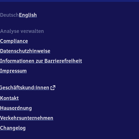
Anhalter
Bahnhof,
Deutsch
English
Stresemannstraße,
1
0
Analyse verwalten
9
Compliance
6
3
Datenschutzhinweise
Berlin
Informationen zur Barrierefreiheit
Impressum
externer
Geschäftskund:innen
Link
Kontakt
Hausordnung
Verkehrsunternehmen
Changelog