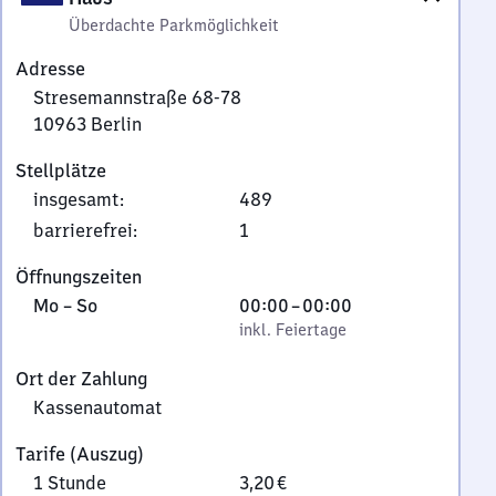
Überdachte Parkmöglichkeit
Adresse
Stresemannstraße 68-78
10963
Berlin
Stresemannstraße
Stellplätze
68-
insgesamt
:
489
78,
1
barrierefrei
:
1
0
Öffnungszeiten
9
Montag
,
Von
Mo
–
So
00:00
–
00:00
6
bis
inkl. Feiertage
0
inkl. Feiertage
3
Sonntag
Uhr
Berlin
Ort der Zahlung
bis
Kassenautomat
0
Uhr
Tarife (Auszug)
1 Stunde
3,20 €