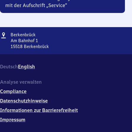
mit der Aufschrift „Service“
Adresse
Berkenbrück
Berkenbrück
Am Bahnhof 1
15518
Berkenbrück
Berkenbrück,
Am
Bahnhof
Deutsch
English
1,
1
5
Analyse verwalten
5
Compliance
1
8
Datenschutzhinweise
Berkenbrück
Informationen zur Barrierefreiheit
Impressum