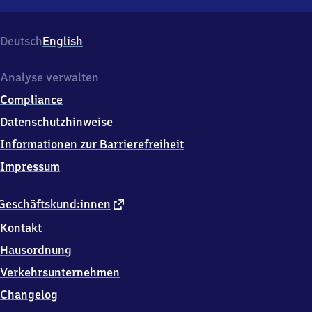
Beringen
Bahnhof
Ba​
d
Deutsch
English
Bahnhof,
Bahnhofstr.
9,
Analyse verwalten
8
Compliance
2
2
Datenschutzhinweise
2
Informationen zur Barrierefreiheit
Beringen
Impressum
externer
Geschäftskund:innen
Link
Kontakt
Hausordnung
Verkehrsunternehmen
Changelog