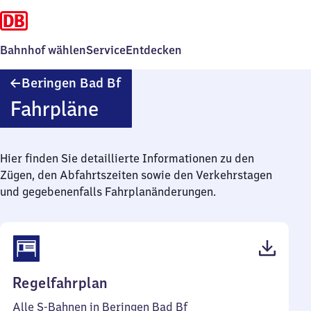
Bahnhof wählen
Service
Entdecken
Beringen
Beringen Bad Bf
Ba​
Fahrpläne
d
Bahnhof
Hier finden Sie detaillierte Informationen zu den
Zügen, den Abfahrtszeiten sowie den Verkehrstagen
und gegebenenfalls Fahrplanänderungen.
(PDF,
Regelfahrplan
40
Alle S-Bahnen in Beringen Bad Bf