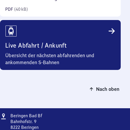
Kilobyte)
PDF
(
40 kB
)
Live Abfahrt / Ankunft
Übersicht der nächsten abfahrenden und
ankommenden S-Bahnen
Nach oben
Adresse
Beringen
Beringen Bad Bf
Ba​
Bahnhofstr. 9
d
8222
Beringen