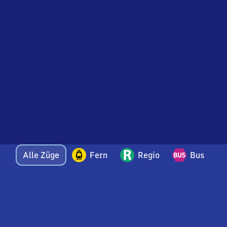
Alle Züge
Fern
Regio
Bus
Bei Fragen oder Feedback zu dieser Abfahrtstafel
wenden Sie sich gerne per E-Mail an