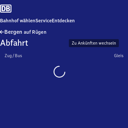
Bahnhof wählen
Service
Entdecken
Bergen
Bergen
auf Rügen
auf
Abfahrt
Rügen
Zu Ankünften wechseln
Zug / Bus
Gleis
Wird
geladen…