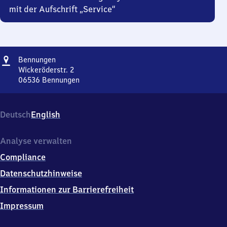
mit der Aufschrift „Service“
Adresse
Bennungen
Bennungen
Wickeröderstr. 2
06536
Bennungen
Bennungen,
Wickeröderstr.
2,
Deutsch
English
0
6
5
Analyse verwalten
3
Compliance
6
Bennungen
Datenschutzhinweise
Informationen zur Barrierefreiheit
Impressum