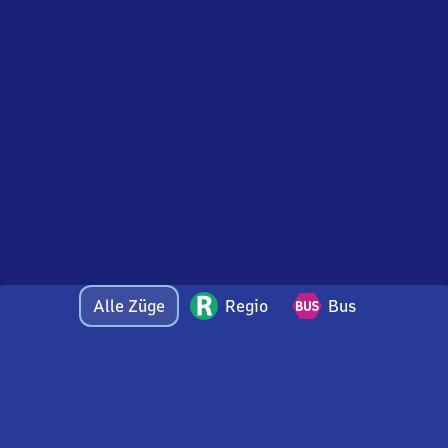
Alle Züge
Regio
Bus
Bei Fragen oder Feedback zu dieser Abfahrtstafel
wenden Sie sich gerne per E-Mail an