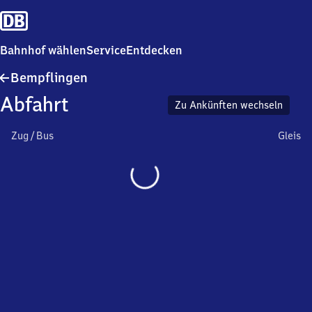
Bahnhof wählen
Service
Entdecken
Bempflingen
Bempflingen
Abfahrt
Zu Ankünften wechseln
Zug / Bus
Gleis
Wird
geladen…