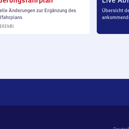
derungsfahrplan
Live Abf
102
elle Änderungen zur Ergänzung des
Übersicht d
Kilobyte)
lfahrplans
ankommende
102 kB
)