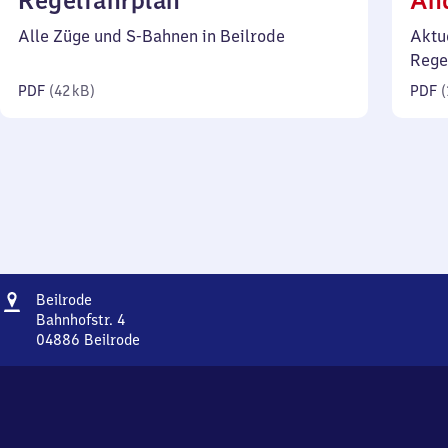
Regelfahrplan
Än
42
Alle Züge und S-Bahnen in Beilrode
Aktu
Kilobyte)
Rege
PDF
(
42 kB
)
PDF
(
Adresse
Beilrode
Beilrode
Bahnhofstr. 4
04886
Beilrode
Beilrode,
Bahnhofstr.
4,
0
4