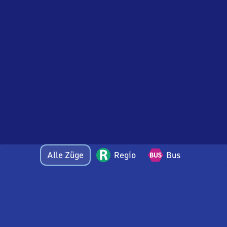
Alle Züge
Regio
Bus
Bei Fragen oder Feedback zu dieser Abfahrtstafel
wenden Sie sich gerne per E-Mail an