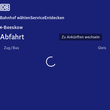
Bahnhof wählen
Service
Entdecken
Beeskow
Beeskow
Abfahrt
Zu Ankünften wechseln
Zug / Bus
Gleis
Wird
geladen…