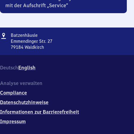
mit der Aufschrift „Service“
Adresse
Batzenhäusle
Batzenhäusle
Emmendinger Str. 27
79184
Waldkirch
Batzenhäusle,
Emmendinger
Str.
Deutsch
English
27,
7
9
Analyse verwalten
1
Compliance
8
4
Datenschutzhinweise
Waldkirch
Informationen zur Barrierefreiheit
Impressum