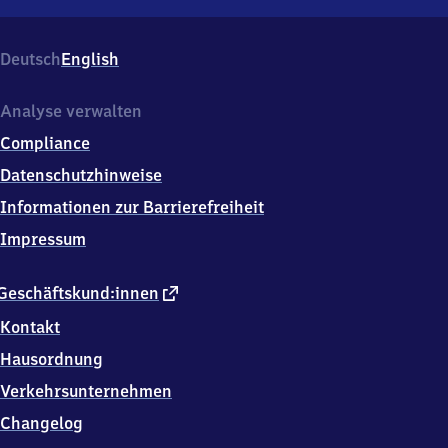
Ballstädt
(Kreis
Gotha),
Deutsch
English
Am
Bahnhof
1,
Analyse verwalten
9
Compliance
9
8
Datenschutzhinweise
6
Informationen zur Barrierefreiheit
9
Ballstädt
Impressum
externer
Geschäftskund:innen
Link
Kontakt
Hausordnung
Verkehrsunternehmen
Changelog