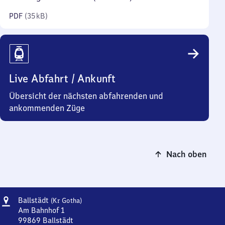
Kilobyte)
PDF
(
35 kB
)
Live Abfahrt / Ankunft
Übersicht der nächsten abfahrenden und
ankommenden Züge
Nach oben
Adresse
Ballstädt
Ballstädt
(Kr Gotha)
(Kreis
Am Bahnhof 1
Gotha)
99869
Ballstädt