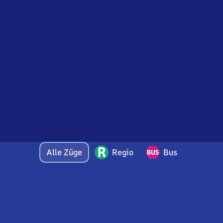
Alle Züge
Regio
Bus
Bei Fragen oder Feedback zu dieser Abfahrtstafel
wenden Sie sich gerne per E-Mail an