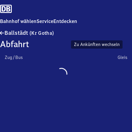
Bahnhof wählen
Service
Entdecken
Ballstädt
Ballstädt
(Kr Gotha)
(Kreis
Abfahrt
Gotha)
Zu Ankünften wechseln
Zug / Bus
Gleis
Wird
geladen…