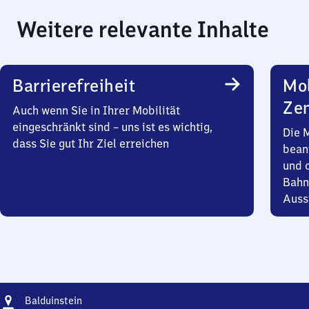
Weitere relevante Inhalte
Barrierefreiheit
Mob
Zen
Auch wenn Sie in Ihrer Mobilität
eingeschränkt sind – uns ist es wichtig,
Die 
dass Sie gut Ihr Ziel erreichen
bean
und 
Bahn
Auss
Adresse
Balduinstein
Balduinstein