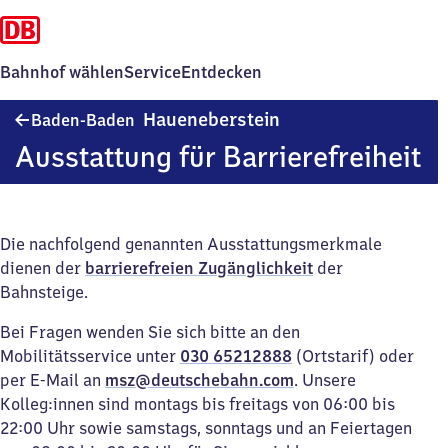
Bahnhof wählen
Service
Entdecken
Baden-
Haueneberstein
Baden-Baden
Baden
Ausstattung für Barrierefreiheit
Haueneberstein
Die nachfolgend genannten Ausstattungsmerkmale
dienen der
barrierefreien Zugänglichkeit
der
Bahnsteige.
Bei Fragen wenden Sie sich bitte an den
Mobilitätsservice unter
030 65212888
(Ortstarif) oder
per E-Mail an
msz@deutschebahn.com
. Unsere
Kolleg:innen sind montags bis freitags von 06:00 bis
22:00 Uhr sowie samstags, sonntags und an Feiertagen