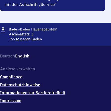
mit der Aufschrift „Service“
Adresse
Baden-
Haueneberstein
Baden-Baden
Baden
Aschmattstr. 2
Haueneberstein
76532
Baden-Baden
Baden-
Baden
Haueneberstein,
Deutsch
English
Aschmattstr.
2,
7
Analyse verwalten
6
Compliance
5
3
Datenschutzhinweise
2
Informationen zur Barrierefreiheit
Baden-
Baden
Impressum