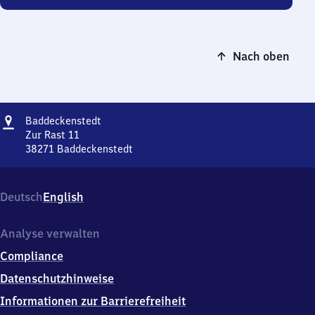
Nach oben
Adresse
Baddeckenstedt
Baddeckenstedt
Zur Rast 11
38271
Baddeckenstedt
Baddeckenstedt,
Zur
Rast
Deutsch
English
11,
3
8
Analyse verwalten
2
Compliance
7
1
Datenschutzhinweise
Baddeckenstedt
Informationen zur Barrierefreiheit