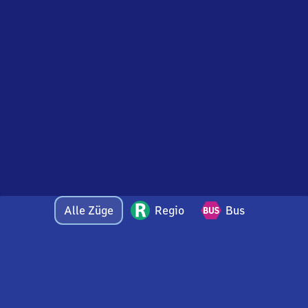
Alle Züge
Regio
Bus
Bei Fragen oder Feedback zu dieser Abfahrtstafel
wenden Sie sich gerne per E-Mail an