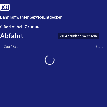
Bahnhof wählen
Service
Entdecken
Ba​
Gronau
Bad Vilbel
d
Abfahrt
Vilbel-
Zu Ankünften wechseln
Gronau
Zug / Bus
Gleis
Wird
geladen…