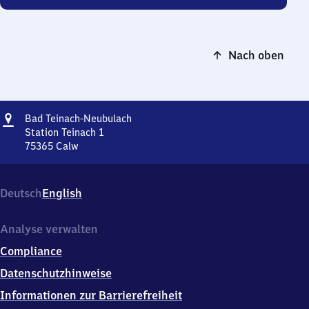
Nach oben
Adresse
Ba​
Bad Teinach-Neubulach
d
Station Teinach 1
Teinach-
75365
Calw
Ba​
Neubulach
d
Teinach-
Deutsch
English
Neubulach,
Station
Teinach
Analyse verwalten
1,
Compliance
7
5
Datenschutzhinweise
3
Informationen zur Barrierefreiheit
6