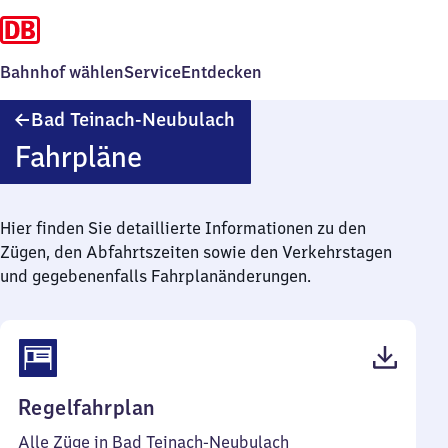
Bahnhof wählen
Service
Entdecken
Ba​
Bad Teinach-Neubulach
d
Fahrpläne
Teinach-
Neubulach
Hier finden Sie detaillierte Informationen zu den
Zügen, den Abfahrtszeiten sowie den Verkehrstagen
und gegebenenfalls Fahrplanänderungen.
(PDF,
Regelfahrplan
45
Alle Züge in Bad Teinach-Neubulach