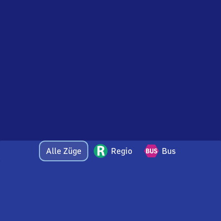
Alle Züge
Regio
Bus
Bei Fragen oder Feedback zu dieser Abfahrtstafel
wenden Sie sich gerne per E-Mail an