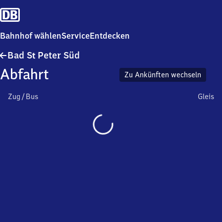
Bahnhof wählen
Service
Entdecken
Ba​
Bad
S
Peter Süd
t
d
Abfahrt
Sankt
Zu Ankünften wechseln
Peter
Süd
Zug / Bus
Gleis
Wird
geladen…