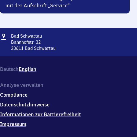
mit der Aufschrift „Service“
Adresse
Ba​
Bad Schwartau
d
Bahnhofstr. 32
Schwartau
23611
Bad Schwartau
Ba​
d
Schwartau,
Deutsch
English
Bahnhofstr.
32,
2
Analyse verwalten
3
Compliance
6
1
Datenschutzhinweise
1
Informationen zur Barrierefreiheit
Bad
Schwartau
Impressum