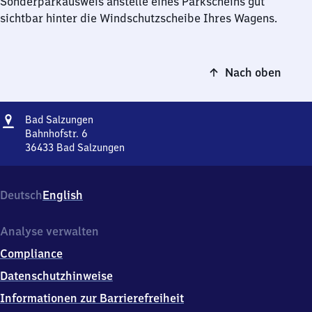
Sonderparkausweis anstelle eines Parkscheins gut
sichtbar hinter die Windschutzscheibe Ihres Wagens.
Nach oben
Adresse
Ba​
Bad Salzungen
d
Bahnhofstr. 6
Salzungen
36433
Bad Salzungen
Ba​
d
Salzungen,
Deutsch
English
Bahnhofstr.
6,
3
Analyse verwalten
6
Compliance
4
3
Datenschutzhinweise
3
Informationen zur Barrierefreiheit
Bad