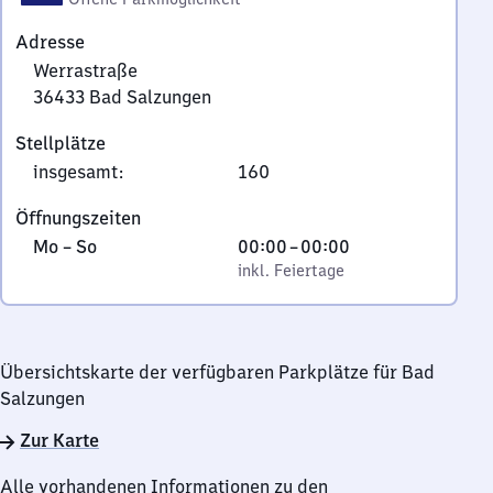
Adresse
Werrastraße
36433
Bad Salzungen
Werrastraße,
Stellplätze
3
insgesamt
:
160
6
4
Öffnungszeiten
3
Montag
,
Von
Mo
–
So
00:00
–
00:00
3
bis
inkl. Feiertage
0
inkl. Feiertage
Bad
Sonntag
Uhr
Salzungen
bis
0
Übersichtskarte der verfügbaren Parkplätze für Bad
Uhr
Salzungen
Zur Karte
Alle vorhandenen Informationen zu den