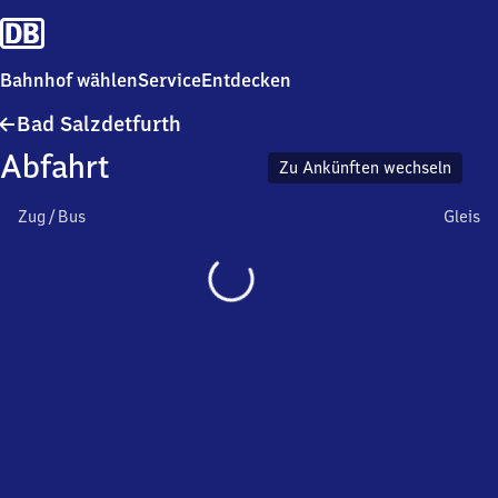
Bahnhof wählen
Service
Entdecken
Ba​
Bad Salzdetfurth
d
Abfahrt
Salzdetfurth
Zu Ankünften wechseln
Zug / Bus
Gleis
Wird
geladen…