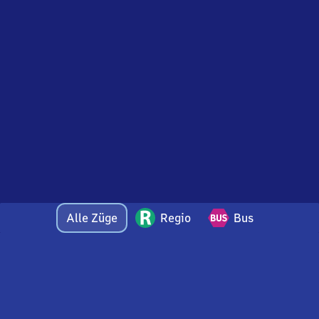
Alle Züge
Regio
Bus
Bei Fragen oder Feedback zu dieser Abfahrtstafel
wenden Sie sich gerne per E-Mail an