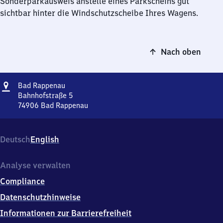
Sonderparkausweis anstelle eines Parkscheins gut
sichtbar hinter die Windschutzscheibe Ihres Wagens.
Nach oben
Adresse
Ba​
Bad Rappenau
d
Bahnhofstraße 5
Rappenau
74906
Bad Rappenau
Ba​
d
Rappenau,
Deutsch
English
Bahnhofstraße
5,
7
Analyse verwalten
4
Compliance
9
0
Datenschutzhinweise
6
Informationen zur Barrierefreiheit
Bad