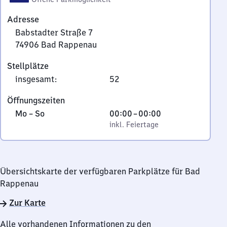
Adresse
Babstadter Straße 7
74906
Bad Rappenau
Babstadter
Stellplätze
Straße
insgesamt
:
52
7,
7
Öffnungszeiten
4
Montag
,
Von
Mo
–
So
00:00
–
00:00
9
bis
inkl. Feiertage
0
inkl. Feiertage
0
Sonntag
Uhr
6
bis
Bad
0
Rappenau
Übersichtskarte der verfügbaren Parkplätze für Bad
Uhr
Rappenau
Zur Karte
Alle vorhandenen Informationen zu den