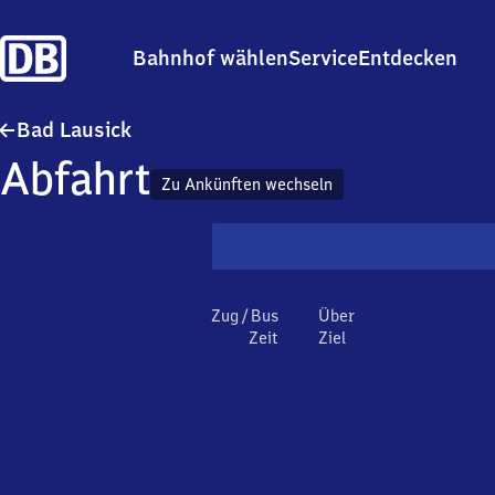
Bahnhof wählen
Service
Entdecken
Ba​d Lausick
Bad Lausick
Abfahrt
Zu Ankünften wechseln
Zug / Bus
Über
Zeit
Ziel