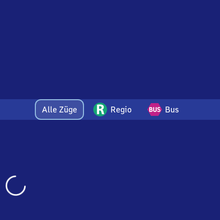
Alle Züge
Regio
Bus
Wird
geladen…