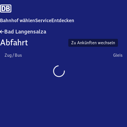
Bahnhof wählen
Service
Entdecken
Ba​
Bad Langensalza
d
Abfahrt
Langensalza
Zu Ankünften wechseln
Zug / Bus
Gleis
Wird
geladen…