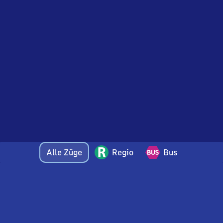
Alle Züge
Regio
Bus
Bei Fragen oder Feedback zu dieser Abfahrtstafel
wenden Sie sich gerne per E-Mail an